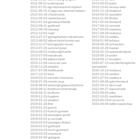
2011-06-11-sustenpass
2015-06-02-paris
2011-07-02-rigi-vitznauerhof-mythen
2015-10-02-donau-wien
2011-08-15-3-tage-sac-disentis-bristen
2015-12-18-thailand
2012-03-18-chlushuette
2016-04-02-autralien
2012-06-24-niederbauen
2016-11-28-florida
2012-07-28-giessbachfaelle
2017-02-04-finnland
2012-08-11-gotthard
2017-04-14-zermatt
2012-08-19-oberaar
2017-05-05-madeira
2012-10-02-napf
2017-09-20-toskana
2013-07-27-geisspfadsee-messersee
2017-09-24-sizilien
2013-08-02-albert-heim-huette-sac
2018-01-06-lofoten
2013-11-27-bremgarten-reuss
2018-06-29-schweden
2014-07-16-surenenpass
2018-10-26-hawaii
2014-08-02-chelenalphuette
2019-02-10-aekaeslompolo
2015-07-04-manibode
2019-06-14-polen
2015-11-09-pilatus-kette
2019-08-17-kroatien
2015-12-08-creux-du-van
2020-07-15-mecklenburgische-
2016-12-29-simplon
seenplatte
2017-07-08-heftihuette
2020-10-13-toskana
2017-10-15-binn
2020-10-20-amden
2018-03-22-zermatt-chamonix
2021-07-01-mallorca
2018-07-28-monte-rosa
2021-09-06-griechenland
2018-08-05-tierbergli-gwaechtenhorn
2022-03-11-ski-n-sail
2018-08-11-breithorn-bettmeralp
2022-06-27-daenemark
2018-09-11-faulhorn
2022-09-03-elba
2018-12-16-haglere
2022-10-01-sardinien
2019-01-12-simplon
2023-05-23-fr-uk-sct-nl
2019-01-16-first
2024-06-06-tallinn-warschau
2019-01-20-jaenzi
2019-01-23-hoech-gumme
2019-02-28-steinalper-jochli
2019-03-02-p-centrale
2019-03-20-stotzigen-firsten
2019-03-23-gotthard
2019-03-24-hoch-gumme2
2019-03-29-rossstock
2019-03-30-glattgrat