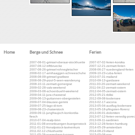
Home
Berge und Schnee
Ferien
2007-08-01-grimsel-oberaar-stockhuette
2007-07-02-ferien-korsika
2007-08-12-triftbruecke
2007-12-21-zermatt-ferien
2007-08-26-grimsel-rohnegletscher
2008-06-27-suedengland-ferien
2008-02-17-arnihaaggen-schneeschuhe
2009-10-23-cuba-ferien
2008-08-09-grimsel-gratlisee
2010-07-31-mailand
2008-08-29-pizol-5-seen-wanderung
2010-09-13-gardasee
2008-10-11-zermatt-gornergrat
2011-03-20-zermatt-weekend
2009-02-28-vals-weekend
2011-04-22-zermatt-ostern
2009-03-08-schoenbuehl-weekend
2012-04-05-zermatt-ostern
2009-04-11-jura-chasseral
2012-05-21-tbilisi
2009-06-13-guttannen-obergestelen
2012-09-08-bodensee
2009-07-04-blausee-gemmi
2013-02-17-ascona
2009-07-25-lago-di-tom
2013-05-04-ausflug-bodensee
2009-08-23-chaiserstock
2013-05-18-pfingsten-florenz
2009-09-11-jungfraujoch-konkordia-
2013-06-01-dolomiten
fiesch
2013-07-12-ferien-venedig-pore
2010-07-04-realp-binn
2013-09-11-sardinien
2011-01-08-ennetbuergen-buergenstock
2013-12-28-ferien-hamburg
2011-01-22-fronalpstock-lavinenkurs
2014-05-29-amsterdam
2011-02-12-chlushuette
2014-08-23-irland
2011-05-29-soerenberg-lungern
2015-05-08-rom