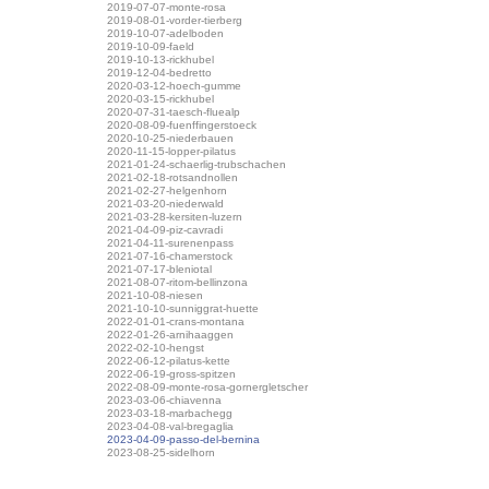
2019-07-07-monte-rosa
2019-08-01-vorder-tierberg
2019-10-07-adelboden
2019-10-09-faeld
2019-10-13-rickhubel
2019-12-04-bedretto
2020-03-12-hoech-gumme
2020-03-15-rickhubel
2020-07-31-taesch-fluealp
2020-08-09-fuenffingerstoeck
2020-10-25-niederbauen
2020-11-15-lopper-pilatus
2021-01-24-schaerlig-trubschachen
2021-02-18-rotsandnollen
2021-02-27-helgenhorn
2021-03-20-niederwald
2021-03-28-kersiten-luzern
2021-04-09-piz-cavradi
2021-04-11-surenenpass
2021-07-16-chamerstock
2021-07-17-bleniotal
2021-08-07-ritom-bellinzona
2021-10-08-niesen
2021-10-10-sunniggrat-huette
2022-01-01-crans-montana
2022-01-26-arnihaaggen
2022-02-10-hengst
2022-06-12-pilatus-kette
2022-06-19-gross-spitzen
2022-08-09-monte-rosa-gornergletscher
2023-03-06-chiavenna
2023-03-18-marbachegg
2023-04-08-val-bregaglia
2023-04-09-passo-del-bernina
2023-08-25-sidelhorn