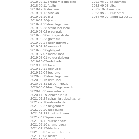
2018-08-11-breithorn-bettmeralp
2022-06-27-daenemark
2018-09-11-faulhorn
2022-09-03-elba
2018-12-16-haglere
2022-10-01-sardinien
2019-01-12-simplon
2023-05-23-fr-uk-sct-nl
2019-01-16-first
2024-06-06-tallinn-warschau
2019-01-20-jaenzi
2019-01-23-hoech-gumme
2019-02-28-steinalper-jochli
2019-03-02-p-centrale
2019-03-20-stotzigen-firsten
2019-03-23-gotthard
2019-03-24-hoch-gumme2
2019-03-29-rossstock
2019-03-30-glattgrat
2019-07-07-monte-rosa
2019-08-01-vorder-tierberg
2019-10-07-adelboden
2019-10-09-faeld
2019-10-13-rickhubel
2019-12-04-bedretto
2020-03-12-hoech-gumme
2020-03-15-rickhubel
2020-07-31-taesch-fluealp
2020-08-09-fuenffingerstoeck
2020-10-25-niederbauen
2020-11-15-lopper-pilatus
2021-01-24-schaerlig-trubschachen
2021-02-18-rotsandnollen
2021-02-27-helgenhorn
2021-03-20-niederwald
2021-03-28-kersiten-luzern
2021-04-09-piz-cavradi
2021-04-11-surenenpass
2021-07-16-chamerstock
2021-07-17-bleniotal
2021-08-07-ritom-bellinzona
2021-10-08-niesen