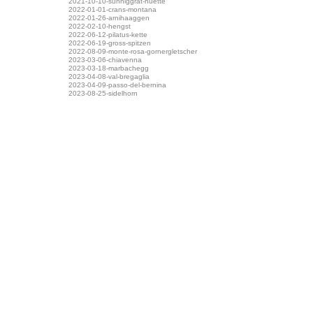
2021-10-10-sunniggrat-huette
2022-01-01-crans-montana
2022-01-26-arnihaaggen
2022-02-10-hengst
2022-06-12-pilatus-kette
2022-06-19-gross-spitzen
2022-08-09-monte-rosa-gornergletscher
2023-03-06-chiavenna
2023-03-18-marbachegg
2023-04-08-val-bregaglia
2023-04-09-passo-del-bernina
2023-08-25-sidelhorn