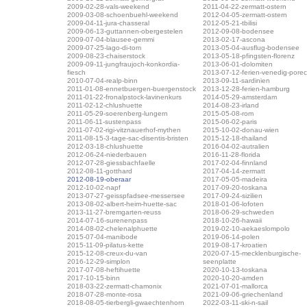
2009-02-28-vals-weekend
2011-04-22-zermatt-ostern
2009-03-08-schoenbuehl-weekend
2012-04-05-zermatt-ostern
2009-04-11-jura-chasseral
2012-05-21-tbilisi
2009-06-13-guttannen-obergestelen
2012-09-08-bodensee
2009-07-04-blausee-gemmi
2013-02-17-ascona
2009-07-25-lago-di-tom
2013-05-04-ausflug-bodensee
2009-08-23-chaiserstock
2013-05-18-pfingsten-florenz
2009-09-11-jungfraujoch-konkordia-
2013-06-01-dolomiten
fiesch
2013-07-12-ferien-venedig-pore
2010-07-04-realp-binn
2013-09-11-sardinien
2011-01-08-ennetbuergen-buergenstock
2013-12-28-ferien-hamburg
2011-01-22-fronalpstock-lavinenkurs
2014-05-29-amsterdam
2011-02-12-chlushuette
2014-08-23-irland
2011-05-29-soerenberg-lungern
2015-05-08-rom
2011-06-11-sustenpass
2015-06-02-paris
2011-07-02-rigi-vitznauerhof-mythen
2015-10-02-donau-wien
2011-08-15-3-tage-sac-disentis-bristen
2015-12-18-thailand
2012-03-18-chlushuette
2016-04-02-autralien
2012-06-24-niederbauen
2016-11-28-florida
2012-07-28-giessbachfaelle
2017-02-04-finnland
2012-08-11-gotthard
2017-04-14-zermatt
2012-08-19-oberaar
2017-05-05-madeira
2012-10-02-napf
2017-09-20-toskana
2013-07-27-geisspfadsee-messersee
2017-09-24-sizilien
2013-08-02-albert-heim-huette-sac
2018-01-06-lofoten
2013-11-27-bremgarten-reuss
2018-06-29-schweden
2014-07-16-surenenpass
2018-10-26-hawaii
2014-08-02-chelenalphuette
2019-02-10-aekaeslompolo
2015-07-04-manibode
2019-06-14-polen
2015-11-09-pilatus-kette
2019-08-17-kroatien
2015-12-08-creux-du-van
2020-07-15-mecklenburgische-
2016-12-29-simplon
seenplatte
2017-07-08-heftihuette
2020-10-13-toskana
2017-10-15-binn
2020-10-20-amden
2018-03-22-zermatt-chamonix
2021-07-01-mallorca
2018-07-28-monte-rosa
2021-09-06-griechenland
2018-08-05-tierbergli-gwaechtenhorn
2022-03-11-ski-n-sail