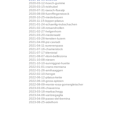
2020-03-12-hoech-gumme
2020-03-15-rickhubel
2020-07-31-taesch-fluealp
2020-08-09-fuenffingerstoeck
2020-10-25-niederbauen
2020-11-15-lopper-pilatus
2021-01-24-schaerlig-trubschachen
2021-02-18-rotsandnollen
2021-02-27-helgenhorn
2021-03-20-niederwald
2021-03-28-kersiten-luzern
2021-04-09-piz-cavradi
2021-04-11-surenenpass
2021-07-16-chamerstock
2021-07-17-bleniotal
2021-08-07-ritom-bellinzona
2021-10-08-niesen
2021-10-10-sunniggrat-huette
2022-01-01-crans-montana
2022-01-26-arnihaaggen
2022-02-10-hengst
2022-06-12-pilatus-kette
2022-06-19-gross-spitzen
2022-08-09-monte-rosa-gornergletscher
2023-03-06-chiavenna
2023-03-18-marbachegg
2023-04-08-val-bregaglia
2023-04-09-passo-del-bernina
2023-08-25-sidelhorn