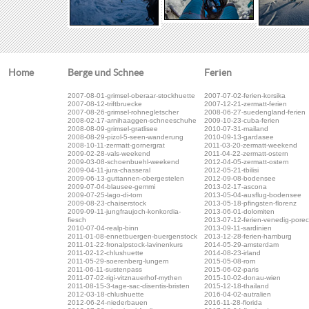
Home
Berge und Schnee
Ferien
2007-08-01-grimsel-oberaar-stockhuette
2007-07-02-ferien-korsika
2007-08-12-triftbruecke
2007-12-21-zermatt-ferien
2007-08-26-grimsel-rohnegletscher
2008-06-27-suedengland-ferien
2008-02-17-arnihaaggen-schneeschuhe
2009-10-23-cuba-ferien
2008-08-09-grimsel-gratlisee
2010-07-31-mailand
2008-08-29-pizol-5-seen-wanderung
2010-09-13-gardasee
2008-10-11-zermatt-gornergrat
2011-03-20-zermatt-weekend
2009-02-28-vals-weekend
2011-04-22-zermatt-ostern
2009-03-08-schoenbuehl-weekend
2012-04-05-zermatt-ostern
2009-04-11-jura-chasseral
2012-05-21-tbilisi
2009-06-13-guttannen-obergestelen
2012-09-08-bodensee
2009-07-04-blausee-gemmi
2013-02-17-ascona
2009-07-25-lago-di-tom
2013-05-04-ausflug-bodensee
2009-08-23-chaiserstock
2013-05-18-pfingsten-florenz
2009-09-11-jungfraujoch-konkordia-
2013-06-01-dolomiten
fiesch
2013-07-12-ferien-venedig-pore
2010-07-04-realp-binn
2013-09-11-sardinien
2011-01-08-ennetbuergen-buergenstock
2013-12-28-ferien-hamburg
2011-01-22-fronalpstock-lavinenkurs
2014-05-29-amsterdam
2011-02-12-chlushuette
2014-08-23-irland
2011-05-29-soerenberg-lungern
2015-05-08-rom
2011-06-11-sustenpass
2015-06-02-paris
2011-07-02-rigi-vitznauerhof-mythen
2015-10-02-donau-wien
2011-08-15-3-tage-sac-disentis-bristen
2015-12-18-thailand
2012-03-18-chlushuette
2016-04-02-autralien
2012-06-24-niederbauen
2016-11-28-florida