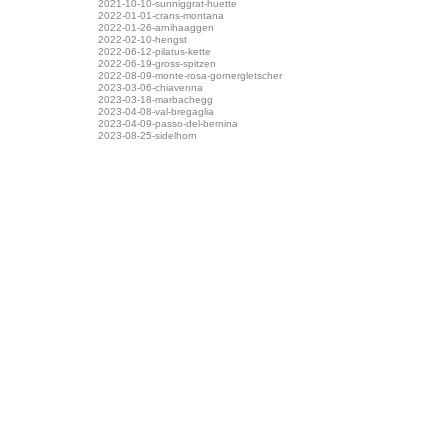
2021-10-10-sunniggrat-huette
2022-01-01-crans-montana
2022-01-26-arnihaaggen
2022-02-10-hengst
2022-06-12-pilatus-kette
2022-06-19-gross-spitzen
2022-08-09-monte-rosa-gornergletscher
2023-03-06-chiavenna
2023-03-18-marbachegg
2023-04-08-val-bregaglia
2023-04-09-passo-del-bernina
2023-08-25-sidelhorn