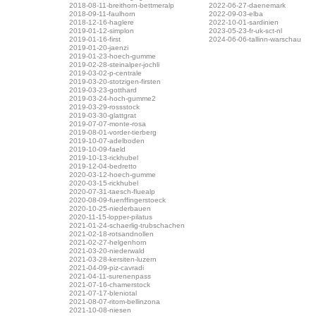
2018-08-11-breithorn-bettmeralp
2022-06-27-daenemark
2018-09-11-faulhorn
2022-09-03-elba
2018-12-16-haglere
2022-10-01-sardinien
2019-01-12-simplon
2023-05-23-fr-uk-sct-nl
2019-01-16-first
2024-06-06-tallinn-warschau
2019-01-20-jaenzi
2019-01-23-hoech-gumme
2019-02-28-steinalper-jochli
2019-03-02-p-centrale
2019-03-20-stotzigen-firsten
2019-03-23-gotthard
2019-03-24-hoch-gumme2
2019-03-29-rossstock
2019-03-30-glattgrat
2019-07-07-monte-rosa
2019-08-01-vorder-tierberg
2019-10-07-adelboden
2019-10-09-faeld
2019-10-13-rickhubel
2019-12-04-bedretto
2020-03-12-hoech-gumme
2020-03-15-rickhubel
2020-07-31-taesch-fluealp
2020-08-09-fuenffingerstoeck
2020-10-25-niederbauen
2020-11-15-lopper-pilatus
2021-01-24-schaerlig-trubschachen
2021-02-18-rotsandnollen
2021-02-27-helgenhorn
2021-03-20-niederwald
2021-03-28-kersiten-luzern
2021-04-09-piz-cavradi
2021-04-11-surenenpass
2021-07-16-chamerstock
2021-07-17-bleniotal
2021-08-07-ritom-bellinzona
2021-10-08-niesen