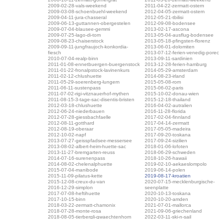
2009-02-28-vals-weekend
2011-04-22-zermatt-ostern
2009-03-08-schoenbuehl-weekend
2012-04-05-zermatt-ostern
2009-04-11-jura-chasseral
2012-05-21-tbilisi
2009-06-13-guttannen-obergestelen
2012-09-08-bodensee
2009-07-04-blausee-gemmi
2013-02-17-ascona
2009-07-25-lago-di-tom
2013-05-04-ausflug-bodensee
2009-08-23-chaiserstock
2013-05-18-pfingsten-florenz
2009-09-11-jungfraujoch-konkordia-
2013-06-01-dolomiten
fiesch
2013-07-12-ferien-venedig-pore
2010-07-04-realp-binn
2013-09-11-sardinien
2011-01-08-ennetbuergen-buergenstock
2013-12-28-ferien-hamburg
2011-01-22-fronalpstock-lavinenkurs
2014-05-29-amsterdam
2011-02-12-chlushuette
2014-08-23-irland
2011-05-29-soerenberg-lungern
2015-05-08-rom
2011-06-11-sustenpass
2015-06-02-paris
2011-07-02-rigi-vitznauerhof-mythen
2015-10-02-donau-wien
2011-08-15-3-tage-sac-disentis-bristen
2015-12-18-thailand
2012-03-18-chlushuette
2016-04-02-autralien
2012-06-24-niederbauen
2016-11-28-florida
2012-07-28-giessbachfaelle
2017-02-04-finnland
2012-08-11-gotthard
2017-04-14-zermatt
2012-08-19-oberaar
2017-05-05-madeira
2012-10-02-napf
2017-09-20-toskana
2013-07-27-geisspfadsee-messersee
2017-09-24-sizilien
2013-08-02-albert-heim-huette-sac
2018-01-06-lofoten
2013-11-27-bremgarten-reuss
2018-06-29-schweden
2014-07-16-surenenpass
2018-10-26-hawaii
2014-08-02-chelenalphuette
2019-02-10-aekaeslompolo
2015-07-04-manibode
2019-06-14-polen
2015-11-09-pilatus-kette
2019-08-17-kroatien
2015-12-08-creux-du-van
2020-07-15-mecklenburgische-
2016-12-29-simplon
seenplatte
2017-07-08-heftihuette
2020-10-13-toskana
2017-10-15-binn
2020-10-20-amden
2018-03-22-zermatt-chamonix
2021-07-01-mallorca
2018-07-28-monte-rosa
2021-09-06-griechenland
2018-08-05-tierbergli-gwaechtenhorn
2022-03-11-ski-n-sail