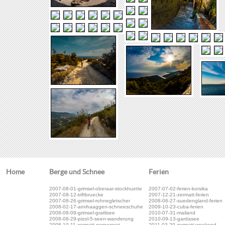
Home
Berge und Schnee
Ferien
2007-08-01-grimsel-oberaar-stockhuette
2007-07-02-ferien-korsika
2007-08-12-triftbruecke
2007-12-21-zermatt-ferien
2007-08-26-grimsel-rohnegletscher
2008-06-27-suedengland-ferien
2008-02-17-arnihaaggen-schneeschuhe
2009-10-23-cuba-ferien
2008-08-09-grimsel-gratlisee
2010-07-31-mailand
2008-08-29-pizol-5-seen-wanderung
2010-09-13-gardasee
2008-10-11-zermatt-gornergrat
2011-03-20-zermatt-weekend