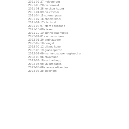
2021-02-27-helgenhorn
2021-03-20-niederwald
2021-03-28-kersiten-luzern
2021-04-09-piz-cavradi
2021-04-11-surenenpass
2021-07-16-chamerstock
2021-07-17-bleniotal
2021-08-07-ritom-bellinzona
2021-10-08-niesen
2021-10-10-sunniggrat-huette
2022-01-01-crans-montana
2022-01-26-arnihaaggen
2022-02-10-hengst
2022-06-12-pilatus-kette
2022-06-19-gross-spitzen
2022-08-09-monte-rosa-gornergletscher
2023-03-06-chiavenna
2023-03-18-marbachegg
2023-04-08-val-bregaglia
2023-04-09-passo-del-bernina
2023-08-25-sidelhorn