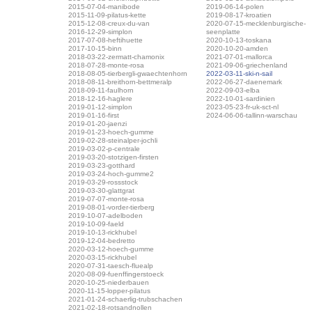
2015-07-04-manibode
2019-06-14-polen
2015-11-09-pilatus-kette
2019-08-17-kroatien
2015-12-08-creux-du-van
2020-07-15-mecklenburgische-
2016-12-29-simplon
seenplatte
2017-07-08-heftihuette
2020-10-13-toskana
2017-10-15-binn
2020-10-20-amden
2018-03-22-zermatt-chamonix
2021-07-01-mallorca
2018-07-28-monte-rosa
2021-09-06-griechenland
2018-08-05-tierbergli-gwaechtenhorn
2022-03-11-ski-n-sail
2018-08-11-breithorn-bettmeralp
2022-06-27-daenemark
2018-09-11-faulhorn
2022-09-03-elba
2018-12-16-haglere
2022-10-01-sardinien
2019-01-12-simplon
2023-05-23-fr-uk-sct-nl
2019-01-16-first
2024-06-06-tallinn-warschau
2019-01-20-jaenzi
2019-01-23-hoech-gumme
2019-02-28-steinalper-jochli
2019-03-02-p-centrale
2019-03-20-stotzigen-firsten
2019-03-23-gotthard
2019-03-24-hoch-gumme2
2019-03-29-rossstock
2019-03-30-glattgrat
2019-07-07-monte-rosa
2019-08-01-vorder-tierberg
2019-10-07-adelboden
2019-10-09-faeld
2019-10-13-rickhubel
2019-12-04-bedretto
2020-03-12-hoech-gumme
2020-03-15-rickhubel
2020-07-31-taesch-fluealp
2020-08-09-fuenffingerstoeck
2020-10-25-niederbauen
2020-11-15-lopper-pilatus
2021-01-24-schaerlig-trubschachen
2021-02-18-rotsandnollen