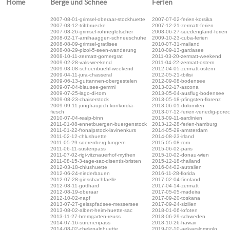
Home
Berge und Schnee
Ferien
2007-08-01-grimsel-oberaar-stockhuette
2007-07-02-ferien-korsika
2007-08-12-triftbruecke
2007-12-21-zermatt-ferien
2007-08-26-grimsel-rohnegletscher
2008-06-27-suedengland-ferien
2008-02-17-arnihaaggen-schneeschuhe
2009-10-23-cuba-ferien
2008-08-09-grimsel-gratlisee
2010-07-31-mailand
2008-08-29-pizol-5-seen-wanderung
2010-09-13-gardasee
2008-10-11-zermatt-gornergrat
2011-03-20-zermatt-weekend
2009-02-28-vals-weekend
2011-04-22-zermatt-ostern
2009-03-08-schoenbuehl-weekend
2012-04-05-zermatt-ostern
2009-04-11-jura-chasseral
2012-05-21-tbilisi
2009-06-13-guttannen-obergestelen
2012-09-08-bodensee
2009-07-04-blausee-gemmi
2013-02-17-ascona
2009-07-25-lago-di-tom
2013-05-04-ausflug-bodensee
2009-08-23-chaiserstock
2013-05-18-pfingsten-florenz
2009-09-11-jungfraujoch-konkordia-
2013-06-01-dolomiten
fiesch
2013-07-12-ferien-venedig-pore
2010-07-04-realp-binn
2013-09-11-sardinien
2011-01-08-ennetbuergen-buergenstock
2013-12-28-ferien-hamburg
2011-01-22-fronalpstock-lavinenkurs
2014-05-29-amsterdam
2011-02-12-chlushuette
2014-08-23-irland
2011-05-29-soerenberg-lungern
2015-05-08-rom
2011-06-11-sustenpass
2015-06-02-paris
2011-07-02-rigi-vitznauerhof-mythen
2015-10-02-donau-wien
2011-08-15-3-tage-sac-disentis-bristen
2015-12-18-thailand
2012-03-18-chlushuette
2016-04-02-autralien
2012-06-24-niederbauen
2016-11-28-florida
2012-07-28-giessbachfaelle
2017-02-04-finnland
2012-08-11-gotthard
2017-04-14-zermatt
2012-08-19-oberaar
2017-05-05-madeira
2012-10-02-napf
2017-09-20-toskana
2013-07-27-geisspfadsee-messersee
2017-09-24-sizilien
2013-08-02-albert-heim-huette-sac
2018-01-06-lofoten
2013-11-27-bremgarten-reuss
2018-06-29-schweden
2014-07-16-surenenpass
2018-10-26-hawaii
2014-08-02-chelenalphuette
2019-02-10-aekaeslompolo