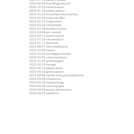
2020-08-09-fuenffingerstoeck
2020-10-25-niederbauen
2020-11-15-lopper-pilatus
2021-01-24-schaerlig-trubschachen
2021-02-18-rotsandnollen
2021-02-27-helgenhorn
2021-03-20-niederwald
2021-03-28-kersiten-luzern
2021-04-09-piz-cavradi
2021-04-11-surenenpass
2021-07-16-chamerstock
2021-07-17-bleniotal
2021-08-07-ritom-bellinzona
2021-10-08-niesen
2021-10-10-sunniggrat-huette
2022-01-01-crans-montana
2022-01-26-arnihaaggen
2022-02-10-hengst
2022-06-12-pilatus-kette
2022-06-19-gross-spitzen
2022-08-09-monte-rosa-gornergletscher
2023-03-06-chiavenna
2023-03-18-marbachegg
2023-04-08-val-bregaglia
2023-04-09-passo-del-bernina
2023-08-25-sidelhorn