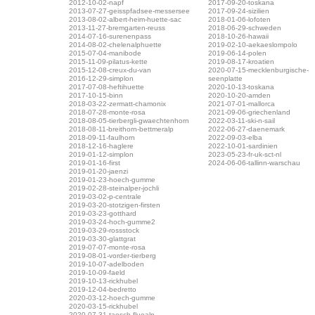
2012-10-02-napf
2017-09-20-toskana
2013-07-27-geisspfadsee-messersee
2017-09-24-sizilien
2013-08-02-albert-heim-huette-sac
2018-01-06-lofoten
2013-11-27-bremgarten-reuss
2018-06-29-schweden
2014-07-16-surenenpass
2018-10-26-hawaii
2014-08-02-chelenalphuette
2019-02-10-aekaeslompolo
2015-07-04-manibode
2019-06-14-polen
2015-11-09-pilatus-kette
2019-08-17-kroatien
2015-12-08-creux-du-van
2020-07-15-mecklenburgische-
2016-12-29-simplon
seenplatte
2017-07-08-heftihuette
2020-10-13-toskana
2017-10-15-binn
2020-10-20-amden
2018-03-22-zermatt-chamonix
2021-07-01-mallorca
2018-07-28-monte-rosa
2021-09-06-griechenland
2018-08-05-tierbergli-gwaechtenhorn
2022-03-11-ski-n-sail
2018-08-11-breithorn-bettmeralp
2022-06-27-daenemark
2018-09-11-faulhorn
2022-09-03-elba
2018-12-16-haglere
2022-10-01-sardinien
2019-01-12-simplon
2023-05-23-fr-uk-sct-nl
2019-01-16-first
2024-06-06-tallinn-warschau
2019-01-20-jaenzi
2019-01-23-hoech-gumme
2019-02-28-steinalper-jochli
2019-03-02-p-centrale
2019-03-20-stotzigen-firsten
2019-03-23-gotthard
2019-03-24-hoch-gumme2
2019-03-29-rossstock
2019-03-30-glattgrat
2019-07-07-monte-rosa
2019-08-01-vorder-tierberg
2019-10-07-adelboden
2019-10-09-faeld
2019-10-13-rickhubel
2019-12-04-bedretto
2020-03-12-hoech-gumme
2020-03-15-rickhubel
2020-07-31-taesch-fluealp