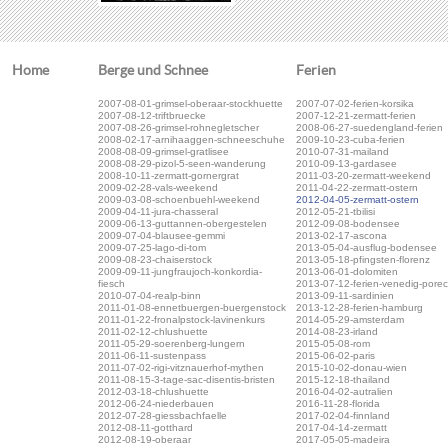
Home
Berge und Schnee
Ferien
2007-08-01-grimsel-oberaar-stockhuette
2007-07-02-ferien-korsika
2007-08-12-triftbruecke
2007-12-21-zermatt-ferien
2007-08-26-grimsel-rohnegletscher
2008-06-27-suedengland-ferien
2008-02-17-arnihaaggen-schneeschuhe
2009-10-23-cuba-ferien
2008-08-09-grimsel-gratlisee
2010-07-31-mailand
2008-08-29-pizol-5-seen-wanderung
2010-09-13-gardasee
2008-10-11-zermatt-gornergrat
2011-03-20-zermatt-weekend
2009-02-28-vals-weekend
2011-04-22-zermatt-ostern
2009-03-08-schoenbuehl-weekend
2012-04-05-zermatt-ostern
2009-04-11-jura-chasseral
2012-05-21-tbilisi
2009-06-13-guttannen-obergestelen
2012-09-08-bodensee
2009-07-04-blausee-gemmi
2013-02-17-ascona
2009-07-25-lago-di-tom
2013-05-04-ausflug-bodensee
2009-08-23-chaiserstock
2013-05-18-pfingsten-florenz
2009-09-11-jungfraujoch-konkordia-
2013-06-01-dolomiten
fiesch
2013-07-12-ferien-venedig-pore
2010-07-04-realp-binn
2013-09-11-sardinien
2011-01-08-ennetbuergen-buergenstock
2013-12-28-ferien-hamburg
2011-01-22-fronalpstock-lavinenkurs
2014-05-29-amsterdam
2011-02-12-chlushuette
2014-08-23-irland
2011-05-29-soerenberg-lungern
2015-05-08-rom
2011-06-11-sustenpass
2015-06-02-paris
2011-07-02-rigi-vitznauerhof-mythen
2015-10-02-donau-wien
2011-08-15-3-tage-sac-disentis-bristen
2015-12-18-thailand
2012-03-18-chlushuette
2016-04-02-autralien
2012-06-24-niederbauen
2016-11-28-florida
2012-07-28-giessbachfaelle
2017-02-04-finnland
2012-08-11-gotthard
2017-04-14-zermatt
2012-08-19-oberaar
2017-05-05-madeira