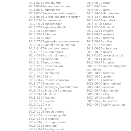
2011-02-12-chlushuette
2014-08-23-irland
2011-05-29-soerenberg-lungern
2015-05-08-rom
2011-06-11-sustenpass
2015-06-02-paris
2011-07-02-rigi-vitznauerhof-mythen
2015-10-02-donau-wien
2011-08-15-3-tage-sac-disentis-bristen
2015-12-18-thailand
2012-03-18-chlushuette
2016-04-02-autralien
2012-06-24-niederbauen
2016-11-28-florida
2012-07-28-giessbachfaelle
2017-02-04-finnland
2012-08-11-gotthard
2017-04-14-zermatt
2012-08-19-oberaar
2017-05-05-madeira
2012-10-02-napf
2017-09-20-toskana
2013-07-27-geisspfadsee-messersee
2017-09-24-sizilien
2013-08-02-albert-heim-huette-sac
2018-01-06-lofoten
2013-11-27-bremgarten-reuss
2018-06-29-schweden
2014-07-16-surenenpass
2018-10-26-hawaii
2014-08-02-chelenalphuette
2019-02-10-aekaeslompolo
2015-07-04-manibode
2019-06-14-polen
2015-11-09-pilatus-kette
2019-08-17-kroatien
2015-12-08-creux-du-van
2020-07-15-mecklenburgische-
2016-12-29-simplon
seenplatte
2017-07-08-heftihuette
2020-10-13-toskana
2017-10-15-binn
2020-10-20-amden
2018-03-22-zermatt-chamonix
2021-07-01-mallorca
2018-07-28-monte-rosa
2021-09-06-griechenland
2018-08-05-tierbergli-gwaechtenhorn
2022-03-11-ski-n-sail
2018-08-11-breithorn-bettmeralp
2022-06-27-daenemark
2018-09-11-faulhorn
2022-09-03-elba
2018-12-16-haglere
2022-10-01-sardinien
2019-01-12-simplon
2023-05-23-fr-uk-sct-nl
2019-01-16-first
2024-06-06-tallinn-warschau
2019-01-20-jaenzi
2019-01-23-hoech-gumme
2019-02-28-steinalper-jochli
2019-03-02-p-centrale
2019-03-20-stotzigen-firsten
2019-03-23-gotthard
2019-03-24-hoch-gumme2