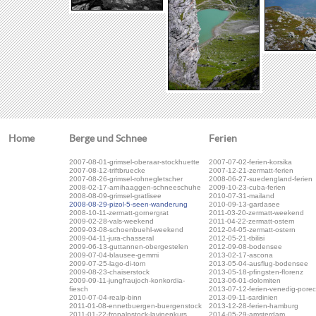
Home
Berge und Schnee
Ferien
2007-08-01-grimsel-oberaar-stockhuette
2007-07-02-ferien-korsika
2007-08-12-triftbruecke
2007-12-21-zermatt-ferien
2007-08-26-grimsel-rohnegletscher
2008-06-27-suedengland-ferien
2008-02-17-arnihaaggen-schneeschuhe
2009-10-23-cuba-ferien
2008-08-09-grimsel-gratlisee
2010-07-31-mailand
2008-08-29-pizol-5-seen-wanderung
2010-09-13-gardasee
2008-10-11-zermatt-gornergrat
2011-03-20-zermatt-weekend
2009-02-28-vals-weekend
2011-04-22-zermatt-ostern
2009-03-08-schoenbuehl-weekend
2012-04-05-zermatt-ostern
2009-04-11-jura-chasseral
2012-05-21-tbilisi
2009-06-13-guttannen-obergestelen
2012-09-08-bodensee
2009-07-04-blausee-gemmi
2013-02-17-ascona
2009-07-25-lago-di-tom
2013-05-04-ausflug-bodensee
2009-08-23-chaiserstock
2013-05-18-pfingsten-florenz
2009-09-11-jungfraujoch-konkordia-
2013-06-01-dolomiten
fiesch
2013-07-12-ferien-venedig-pore
2010-07-04-realp-binn
2013-09-11-sardinien
2011-01-08-ennetbuergen-buergenstock
2013-12-28-ferien-hamburg
2011-01-22-fronalpstock-lavinenkurs
2014-05-29-amsterdam