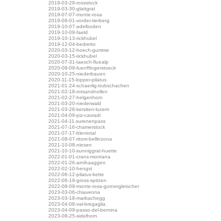
2019-03-29-rossstock
2019-03-30-glattgrat
2019-07-07-monte-rosa
2019-08-01-vorder-tierberg
2019-10-07-adelboden
2019-10-09-faeld
2019-10-13-rickhubel
2019-12-04-bedretto
2020-03-12-hoech-gumme
2020-03-15-rickhubel
2020-07-31-taesch-fluealp
2020-08-09-fuenffingerstoeck
2020-10-25-niederbauen
2020-11-15-lopper-pilatus
2021-01-24-schaerlig-trubschachen
2021-02-18-rotsandnollen
2021-02-27-helgenhorn
2021-03-20-niederwald
2021-03-28-kersiten-luzern
2021-04-09-piz-cavradi
2021-04-11-surenenpass
2021-07-16-chamerstock
2021-07-17-bleniotal
2021-08-07-ritom-bellinzona
2021-10-08-niesen
2021-10-10-sunniggrat-huette
2022-01-01-crans-montana
2022-01-26-arnihaaggen
2022-02-10-hengst
2022-06-12-pilatus-kette
2022-06-19-gross-spitzen
2022-08-09-monte-rosa-gornergletscher
2023-03-06-chiavenna
2023-03-18-marbachegg
2023-04-08-val-bregaglia
2023-04-09-passo-del-bernina
2023-08-25-sidelhorn